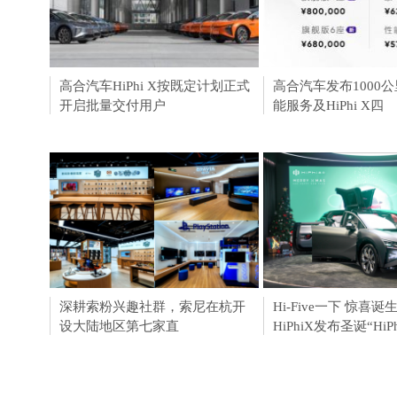
高合汽车HiPhi X按既定计划正式
创造财富 加盟黑洪堂
高合汽车发布1000
开启批量交付用户
能服务及HiPhi X四
深耕索粉兴趣社群，索尼在杭开
高合HiPhiX上演圣诞
Hi-Five一下 惊喜诞
设大陆地区第七家直
HiPhiX发布圣诞“HiP